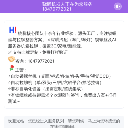
骁腾机器人正在为您服务
18479772021
骁腾核心团队十余年行业经验，源头工厂，专注锁螺
丝与拉铆整套方案。 ⭐深耕汽配（车门/车灯）锁螺丝及AI
服务器机箱拉铆，覆盖3C/家电/新能源。
✅ 支持非标定制 · 免费打样验证
咨询：18479772021
主营：
⭐自动锁螺丝机（桌面/柜式/多轴/多头/手持/视觉CCD）
⭐自动拉铆机（单/双头/三/四/六轴平台/抽芯拉铆）
⭐非标自动化设备（按需定制/整线集成）
⭐有锁螺丝或拉铆需求？欢迎随时咨询，免费出方案+打样
测试～
欢迎光临！您已经进入服务队列，请您稍候，马上为您转接您的
在线咨询顾问。