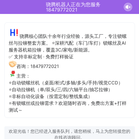
骁腾机器人正在为您服务
18479772021
骁腾核心团队十余年行业经验，源头工厂，专注锁螺
丝与拉铆整套方案。 ⭐深耕汽配（车门/车灯）锁螺丝及AI
服务器机箱拉铆，覆盖3C/家电/新能源。
✅ 支持非标定制 · 免费打样验证
咨询：18479772021
主营：
⭐自动锁螺丝机（桌面/柜式/多轴/多头/手持/视觉CCD）
⭐自动拉铆机（单/双头/三/四/六轴平台/抽芯拉铆）
⭐非标自动化设备（按需定制/整线集成）
⭐有锁螺丝或拉铆需求？欢迎随时咨询，免费出方案+打样
测试～
欢迎光临！您已经进入服务队列，请您稍候，马上为您转接您的
在线咨询顾问。