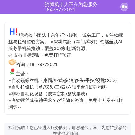
骁腾机器人正在为您服务
18479772021
骁腾核心团队十余年行业经验，源头工厂，专注锁螺
丝与拉铆整套方案。 ⭐深耕汽配（车门/车灯）锁螺丝及AI
服务器机箱拉铆，覆盖3C/家电/新能源。
✅ 支持非标定制 · 免费打样验证
咨询：18479772021
主营：
⭐自动锁螺丝机（桌面/柜式/多轴/多头/手持/视觉CCD）
⭐自动拉铆机（单/双头/三/四/六轴平台/抽芯拉铆）
⭐非标自动化设备（按需定制/整线集成）
⭐有锁螺丝或拉铆需求？欢迎随时咨询，免费出方案+打样
测试～
欢迎光临！您已经进入服务队列，请您稍候，马上为您转接您的
在线咨询顾问。