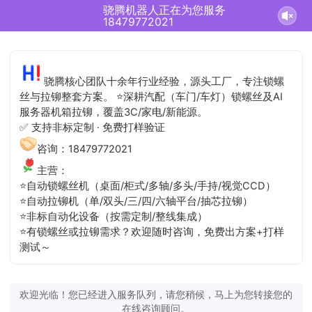
骁腾机器人正在为您服务
18479772021
骁腾核心团队十余年行业经验，源头工厂，专注锁螺
丝与拉铆整套方案。 ⭐深耕汽配（车门/车灯）锁螺丝及AI
服务器机箱拉铆，覆盖3C/家电/新能源。
✅ 支持非标定制 · 免费打样验证
咨询：18479772021
主营：
⭐自动锁螺丝机（桌面/柜式/多轴/多头/手持/视觉CCD）
⭐自动拉铆机（单/双头/三/四/六轴平台/抽芯拉铆）
⭐非标自动化设备（按需定制/整线集成）
⭐有锁螺丝或拉铆需求？欢迎随时咨询，免费出方案+打样
测试～
欢迎光临！您已经进入服务队列，请您稍候，马上为您转接您的
在线咨询顾问。