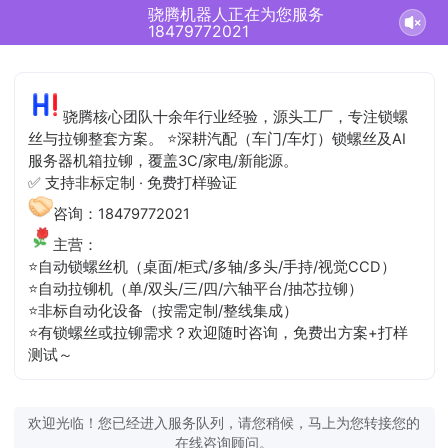
骁腾机器人正在为您服务
18479772021
骁腾核心团队十余年行业经验，源头工厂，专注锁螺
丝与拉铆整套方案。 ⭐深耕汽配（车门/车灯）锁螺丝及AI
服务器机箱拉铆，覆盖3C/家电/新能源。
✅ 支持非标定制 · 免费打样验证
咨询：18479772021
主营：
⭐自动锁螺丝机（桌面/柜式/多轴/多头/手持/视觉CCD）
⭐自动拉铆机（单/双头/三/四/六轴平台/抽芯拉铆）
⭐非标自动化设备（按需定制/整线集成）
⭐有锁螺丝或拉铆需求？欢迎随时咨询，免费出方案+打样
测试～
欢迎光临！您已经进入服务队列，请您稍候，马上为您转接您的
在线咨询顾问。