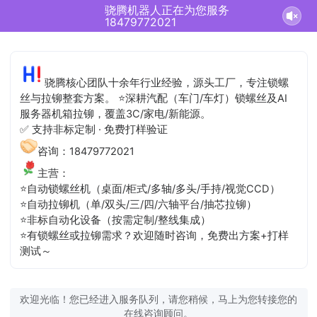
骁腾机器人正在为您服务
18479772021
骁腾核心团队十余年行业经验，源头工厂，专注锁螺
丝与拉铆整套方案。 ⭐深耕汽配（车门/车灯）锁螺丝及AI
服务器机箱拉铆，覆盖3C/家电/新能源。
✅ 支持非标定制 · 免费打样验证
咨询：18479772021
主营：
⭐自动锁螺丝机（桌面/柜式/多轴/多头/手持/视觉CCD）
⭐自动拉铆机（单/双头/三/四/六轴平台/抽芯拉铆）
⭐非标自动化设备（按需定制/整线集成）
⭐有锁螺丝或拉铆需求？欢迎随时咨询，免费出方案+打样
测试～
欢迎光临！您已经进入服务队列，请您稍候，马上为您转接您的
在线咨询顾问。