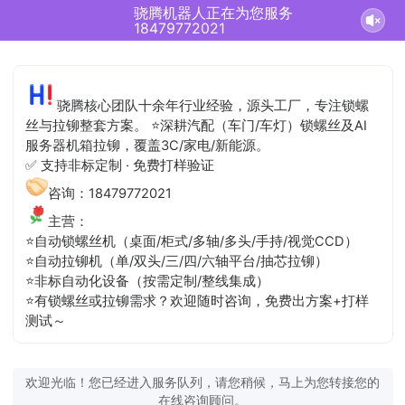
骁腾机器人正在为您服务
18479772021
骁腾核心团队十余年行业经验，源头工厂，专注锁螺
丝与拉铆整套方案。 ⭐深耕汽配（车门/车灯）锁螺丝及AI
服务器机箱拉铆，覆盖3C/家电/新能源。
✅ 支持非标定制 · 免费打样验证
咨询：18479772021
主营：
⭐自动锁螺丝机（桌面/柜式/多轴/多头/手持/视觉CCD）
⭐自动拉铆机（单/双头/三/四/六轴平台/抽芯拉铆）
⭐非标自动化设备（按需定制/整线集成）
⭐有锁螺丝或拉铆需求？欢迎随时咨询，免费出方案+打样
测试～
欢迎光临！您已经进入服务队列，请您稍候，马上为您转接您的
在线咨询顾问。