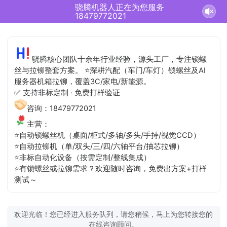
骁腾机器人正在为您服务
18479772021
骁腾核心团队十余年行业经验，源头工厂，专注锁螺
丝与拉铆整套方案。 ⭐深耕汽配（车门/车灯）锁螺丝及AI
服务器机箱拉铆，覆盖3C/家电/新能源。
✅ 支持非标定制 · 免费打样验证
咨询：18479772021
主营：
⭐自动锁螺丝机（桌面/柜式/多轴/多头/手持/视觉CCD）
⭐自动拉铆机（单/双头/三/四/六轴平台/抽芯拉铆）
⭐非标自动化设备（按需定制/整线集成）
⭐有锁螺丝或拉铆需求？欢迎随时咨询，免费出方案+打样
测试～
欢迎光临！您已经进入服务队列，请您稍候，马上为您转接您的
在线咨询顾问。