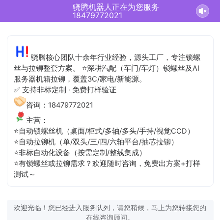
骁腾机器人正在为您服务
18479772021
骁腾核心团队十余年行业经验，源头工厂，专注锁螺
丝与拉铆整套方案。 ⭐深耕汽配（车门/车灯）锁螺丝及AI
服务器机箱拉铆，覆盖3C/家电/新能源。
✅ 支持非标定制 · 免费打样验证
咨询：18479772021
主营：
⭐自动锁螺丝机（桌面/柜式/多轴/多头/手持/视觉CCD）
⭐自动拉铆机（单/双头/三/四/六轴平台/抽芯拉铆）
⭐非标自动化设备（按需定制/整线集成）
⭐有锁螺丝或拉铆需求？欢迎随时咨询，免费出方案+打样
测试～
欢迎光临！您已经进入服务队列，请您稍候，马上为您转接您的
在线咨询顾问。